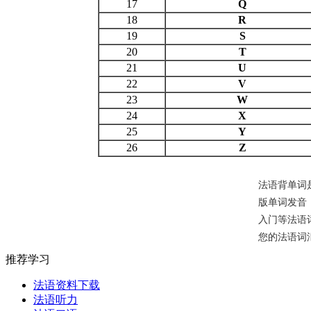
17
Q
18
R
19
S
20
T
21
U
22
V
23
W
24
X
25
Y
26
Z
法语背单词
版单词发音
入门等法语
您的法语词
推荐学习
法语资料下载
法语听力