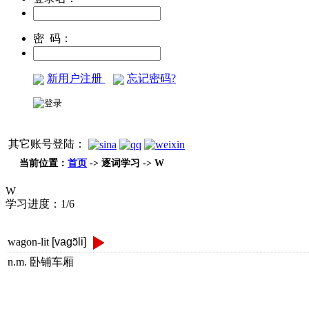
密 码：
新用户注册
忘记密码?
其它账号登陆：
当前位置：
首页
-> 逐词学习 -> W
W
学习进度：
1/6
wagon-lit
[vagɔ̃li]
n.m. 卧铺车厢