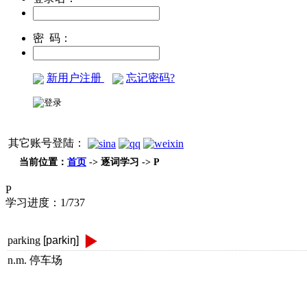
密 码：
新用户注册
忘记密码?
其它账号登陆：
当前位置：
首页
-> 逐词学习 -> P
P
学习进度：
1/737
parking
[parkiŋ]
n.m. 停车场