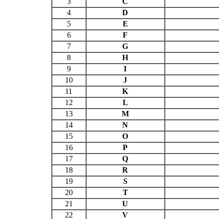
3
C
4
D
5
E
6
F
7
G
8
H
9
I
10
J
11
K
12
L
13
M
14
N
15
O
16
P
17
Q
18
R
19
S
20
T
21
U
22
V