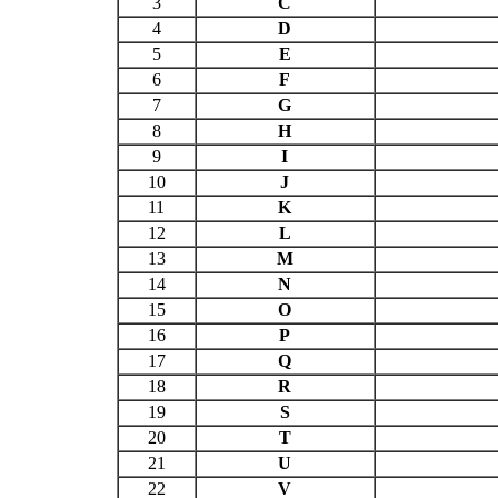
3
C
4
D
5
E
6
F
7
G
8
H
9
I
10
J
11
K
12
L
13
M
14
N
15
O
16
P
17
Q
18
R
19
S
20
T
21
U
22
V