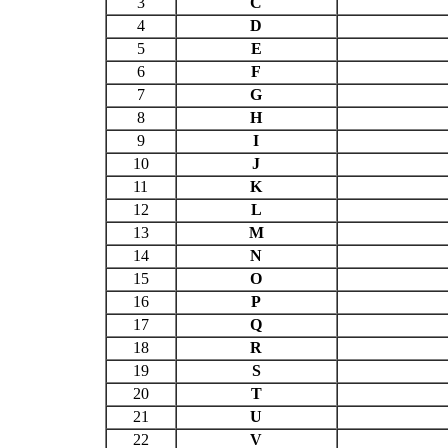
3
C
4
D
5
E
6
F
7
G
8
H
9
I
10
J
11
K
12
L
13
M
14
N
15
O
16
P
17
Q
18
R
19
S
20
T
21
U
22
V